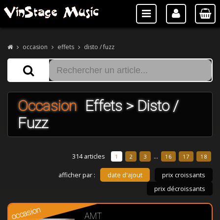
occasion
effets
disto / fuzz
Occasion
Effets > Disto /
Fuzz
314 articles
...
1
2
3
16
17
18
afficher par :
date d'ajout
prix croissants
prix décroissants
occasion
AMT