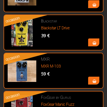
occasion
Blackstar
Blackstar LT Drive
39 €
occasion
MXR
MXR M-103
59 €
occasion
FoxGear by Gurus
FoxGear Manic Fuzz