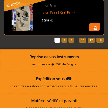
occasion
LovePedal
Love Pedal Karl Fuzz
139 €
...
1
2
3
16
17
18
Reprise de vos instruments
en moyenne � 70% de l'argus
Expédition sous 48h
Vos articles en stock sont expédiés sous 48 heures ouvrées !
Matériel vérifié et garanti