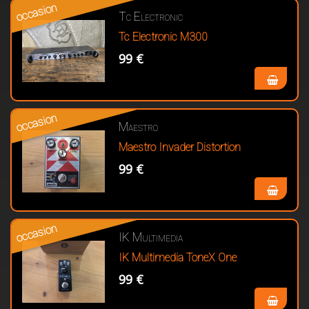
occasion
Tc Electronic
Tc Electronic M300
99 €
occasion
Maestro
Maestro Invader Distortion
99 €
occasion
IK Multimedia
IK Multimedia ToneX One
99 €