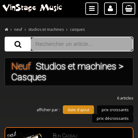
neuf
studios et machines
casques
Neuf
Studios et machines >
Casques
6 articles
afficher par :
date d'ajout
prix croissants
prix décroissants
neuf
Bon Cadeau