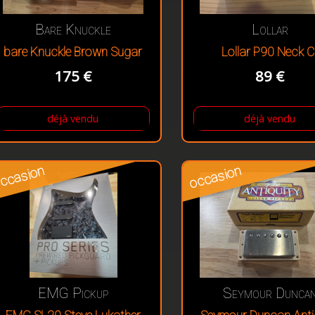
Bare Knuckle
Lollar
bare Knuckle Brown Sugar
Lollar P90 Neck C
175 €
89 €
déjà vendu
déjà vendu
ccasion
occasion
EMG Pickup
Seymour Dunca