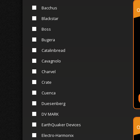
o
Bacchus
Blackstar
Boss
Bugera
Catalinbread
Cavagnolo
Charvel
Crate
Cuenca
Duesenberg
DV MARK
o
EarthQuaker Devices
Electro-Harmonix