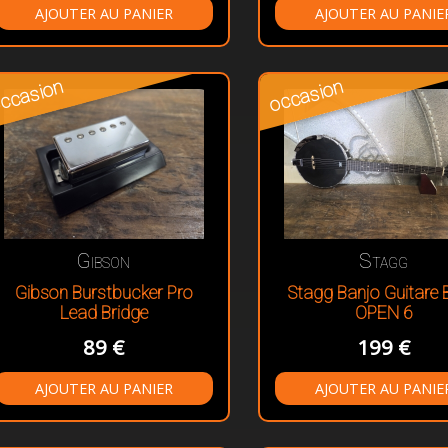
ccasion
occasion
Gibson
Stagg
Gibson Burstbucker Pro
Stagg Banjo Guitare
Lead Bridge
OPEN 6
89 €
199 €