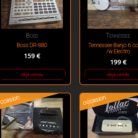
Boss
Tennessee
Boss DR-880
Tennessee Banjo 6 c
/w Electro
159 €
199 €
déjà vendu
déjà vendu
ccasion
occasion