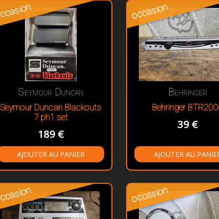
ccasion
occasion
Seymour Duncan
Behringer
Seymour Duncan Blackouts
Behringer BTR200
7 ph1 set
39 €
189 €
ccasion
occasion