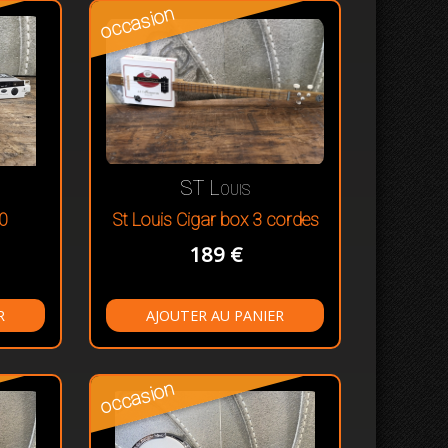
occasion
ST Louis
0
St Louis Cigar box 3 cordes
189 €
occasion