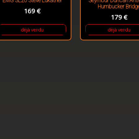
EMG SL20 Steve Lukather
Seymour Duncan Anti
Humbucker Bridg
169 €
179 €
déjà vendu
déjà vendu