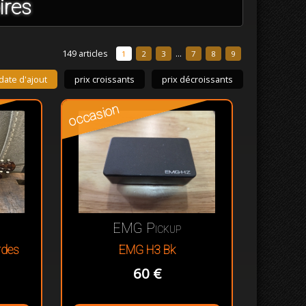
ires
149 articles
...
1
2
3
7
8
9
date d'ajout
prix croissants
prix décroissants
occasion
EMG Pickup
rdes
EMG H3 Bk
60 €