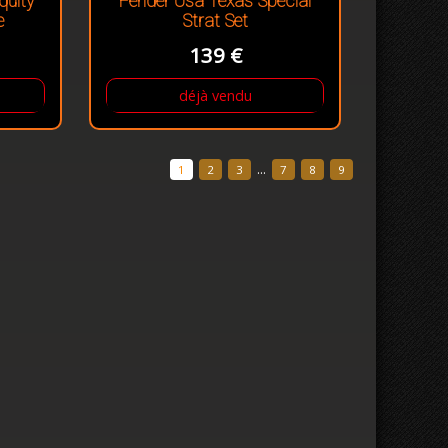
quity
Fender Usa Texas Special
e
Strat Set
139 €
déjà vendu
...
1
2
3
7
8
9