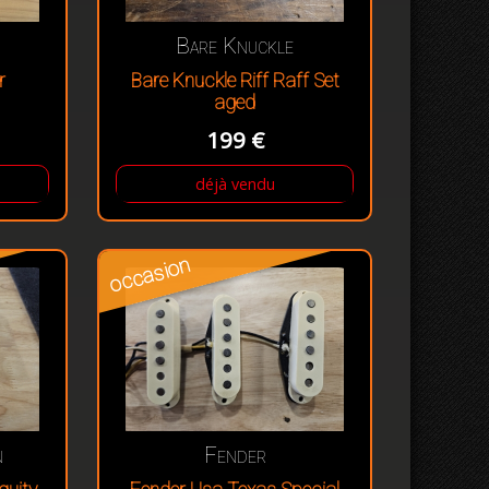
Bare Knuckle
r
Bare Knuckle Riff Raff Set
aged
199 €
déjà vendu
occasion
n
Fender