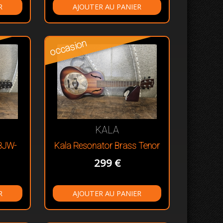
occasion
KALA
 BJW-
Kala Resonator Brass Tenor
299 €