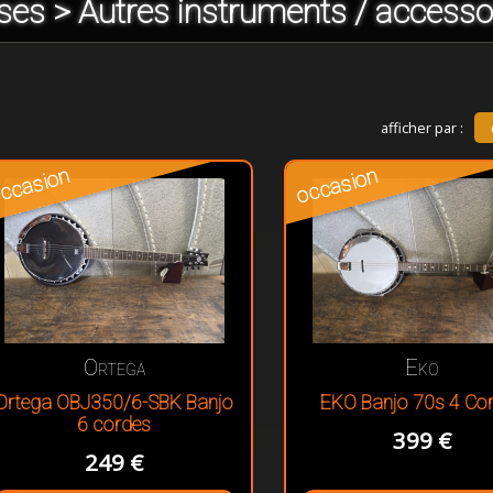
ses > Autres instruments / accesso
afficher par :
ccasion
occasion
Ortega
Eko
Ortega OBJ350/6-SBK Banjo
EKO Banjo 70s 4 Co
6 cordes
399 €
249 €