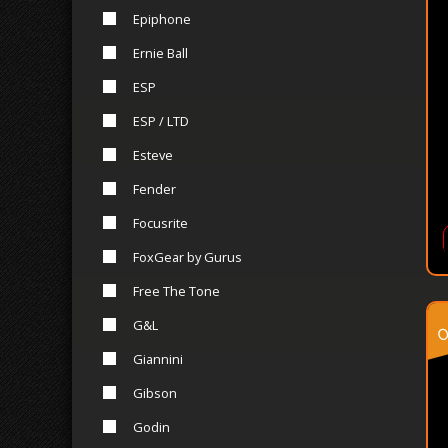
Epiphone
Ernie Ball
ESP
ESP / LTD
Esteve
Fender
Focusrite
FoxGear by Gurus
Free The Tone
o
G&L
Giannini
Gibson
Godin