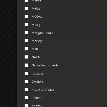
Maton
Midas
MODAL
Moog
Morgan Pedals
Morley
MXR
NATAL
Native Instruments
novation
Ovation
PACO CASTILLO
Palmer
peavey