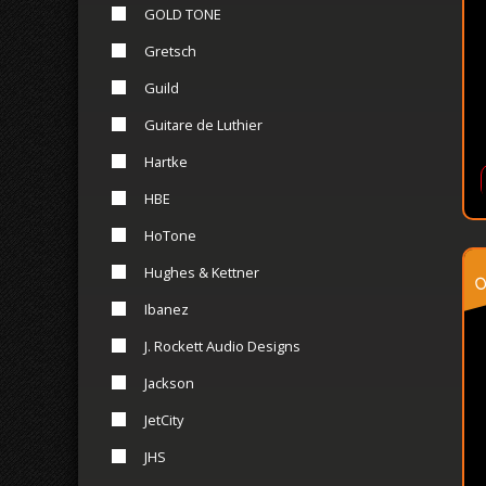
GOLD TONE
Gretsch
Guild
Guitare de Luthier
Hartke
HBE
HoTone
o
Hughes & Kettner
Ibanez
J. Rockett Audio Designs
Jackson
JetCity
JHS