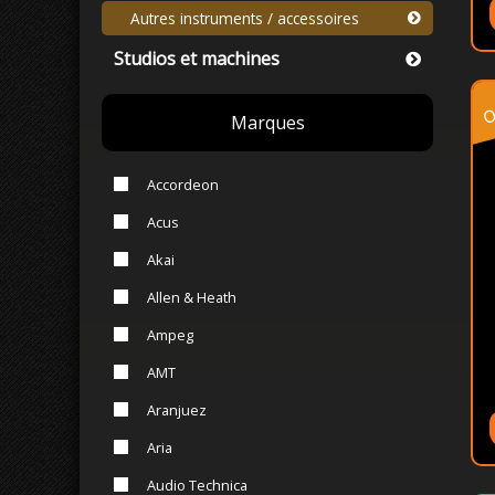
Autres instruments / accessoires
Studios et machines
o
Marques
Accordeon
Acus
Akai
Allen & Heath
Ampeg
AMT
Aranjuez
Aria
Audio Technica