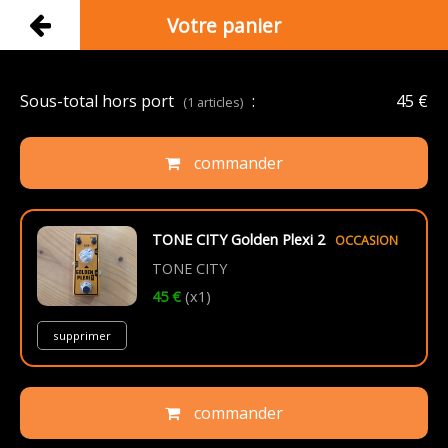
Votre panier
Sous-total hors port
:
45 €
(1 articles)
commander
TONE CITY Golden Plexi 2
OCCASION
TONE CITY
45 €
(x1)
supprimer
commander