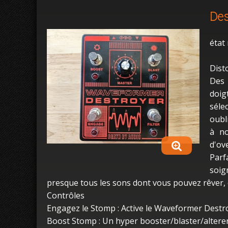
Des
état
Dist
Des 
doi
séle
oubl
à no
d'ov
Parf
soig
presque tous les sons dont vous pouvez rêver, e
Contrôles
Engagez le Stomp : Active le Waveformer Destro
Boost Stomp : Un hyper booster/blaster/alterer