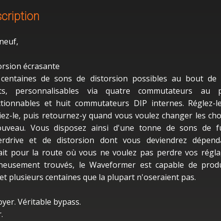
cription
 neuf,
orsion écrasante
centaines de sons de distorsion possibles au bout de
gts, personnalisables via quatre commutateurs au p
ctionnables et huit commutateurs DIP internes. Réglez-l
iez-le, puis retournez-y quand vous voulez changer les ch
uveau. Vous disposez ainsi d'une tonne de sons de f
erdrive et de distorsion dont vous deviendrez dépend
ait pour la route où vous ne voulez pas perdre vos régl
neusement trouvés, le Waveformer est capable de prod
t plusieurs centaines que la plupart n'oseraient pas.
yer. Véritable bypass.
.