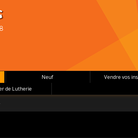
08
Neuf
Vendre vos in
ier de Lutherie
r