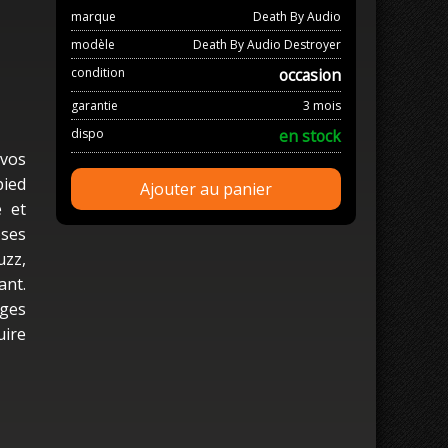
marque
Death By Audio
modèle
Death By Audio Destroyer
condition
occasion
garantie
3 mois
dispo
en stock
 vos
ied
Ajouter au panier
e et
oses
uzz,
ant.
ages
uire