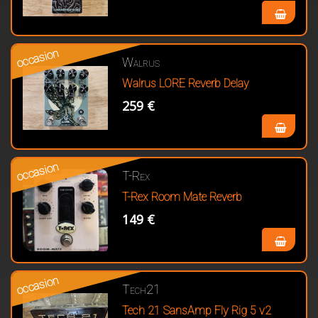
occasion
Walrus
Walrus LORE Reverb Delay
259 €
occasion
T-Rex
T-Rex Room Mate Reverb
149 €
occasion
Tech21
Tech 21 SansAmp Fly Rig 5 v2