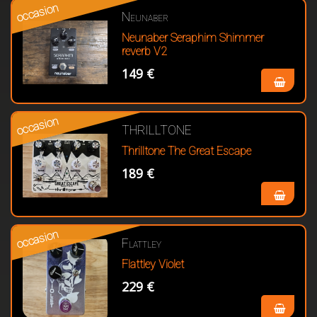
occasion
Neunaber
Neunaber Seraphim Shimmer
reverb V2
149 €
occasion
THRILLTONE
Thrilltone The Great Escape
189 €
occasion
Flattley
Flattley Violet
229 €