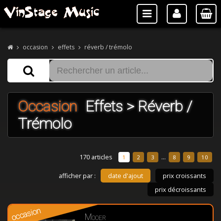
occasion
effets
réverb / trémolo
Occasion
Effets > Réverb /
Trémolo
170 articles
...
1
2
3
8
9
10
afficher par :
date d'ajout
prix croissants
prix décroissants
occasion
Mooer