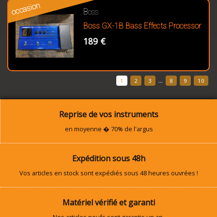
occasion
Boss
Boss GX-1B Bass Effects Processor
189 €
...
1
2
3
8
9
10
Reprise de vos instruments
en moyenne � 70% de l'argus
Expédition sous 48h
Vos articles en stock sont expédiés sous 48 heures ouvrées !
Matériel vérifié et garanti