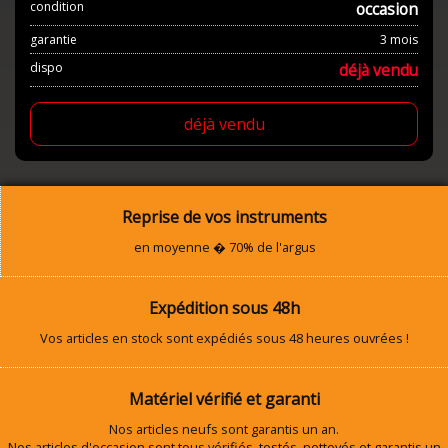
condition
occasion
garantie
3 mois
dispo
déjà vendu
déjà vendu
Reprise de vos instruments
en moyenne � 70% de l'argus
Expédition sous 48h
Vos articles en stock sont expédiés sous 48 heures ouvrées !
Matériel vérifié et garanti
Nos articles neufs sont garantis un an.
Nos articles d'occasion sont tous vérifiés, testés, nettoyés et garantis un