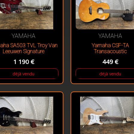
YAMAHA
YAMAHA
aha SA503 TVL Troy Van
Yamaha CSF-TA
Leeuwen Signature
Transacoustic
1 190 €
449 €
déjà vendu
déjà vendu