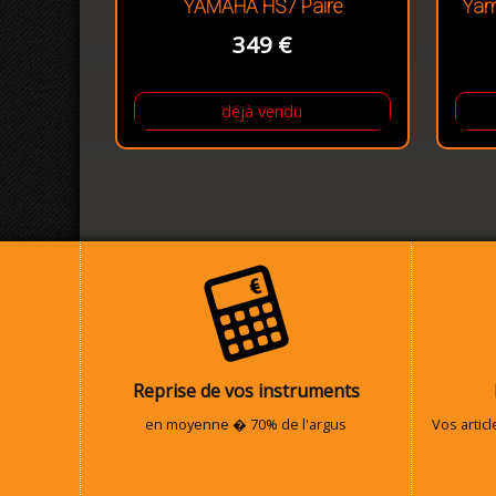
YAMAHA HS7 Paire
Yam
349 €
déjà vendu
Reprise de vos instruments
en moyenne � 70% de l'argus
Vos artic