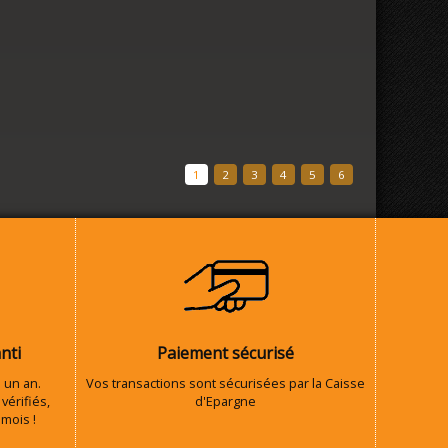
1
2
3
4
5
6
nti
Paiement sécurisé
 un an.
Vos transactions sont sécurisées par la Caisse
vérifiés,
d'Epargne
 mois !