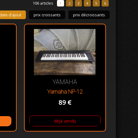
106 articles
1
2
3
4
5
6
date d'ajout
prix croissants
prix décroissants
YAMAHA
Yamaha NP-12
89 €
déjà vendu