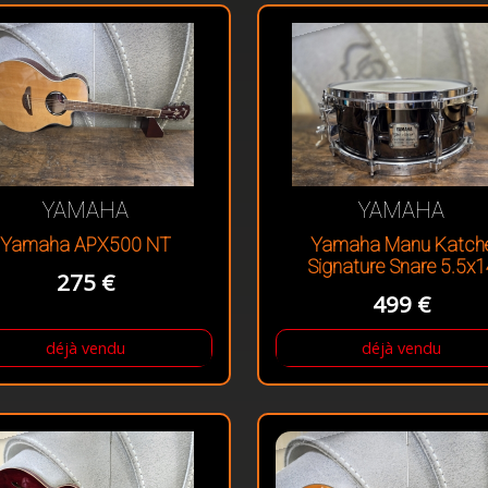
YAMAHA
YAMAHA
Yamaha APX500 NT
Yamaha Manu Katch
Signature Snare 5.5x
275 €
499 €
déjà vendu
déjà vendu