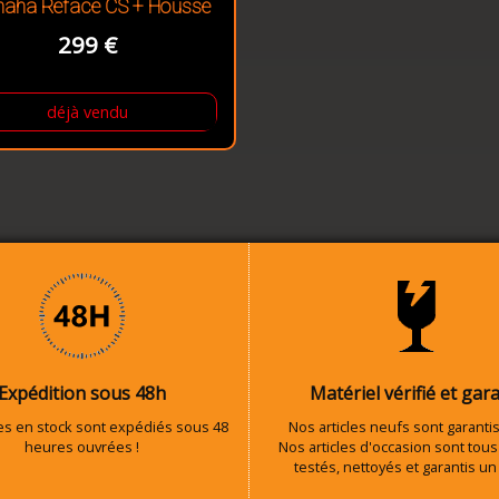
aha Reface CS + Housse
299 €
déjà vendu
Expédition sous 48h
Matériel vérifié et gara
les en stock sont expédiés sous 48
Nos articles neufs sont garantis
heures ouvrées !
Nos articles d'occasion sont tous 
testés, nettoyés et garantis un