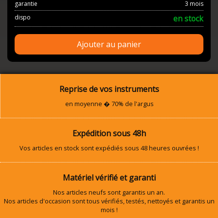
garantie
3 mois
dispo
en stock
Ajouter au panier
Reprise de vos instruments
en moyenne � 70% de l'argus
Expédition sous 48h
Vos articles en stock sont expédiés sous 48 heures ouvrées !
Matériel vérifié et garanti
Nos articles neufs sont garantis un an.
Nos articles d'occasion sont tous vérifiés, testés, nettoyés et garantis un
mois !