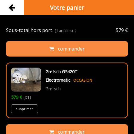
Votre panier
Sous-total hors port
:
579 €
(1 articles)
commander
Gretsch G5420T
Electromatic
OCCASION
Gretsch
579 €
(x1)
supprimer
commander