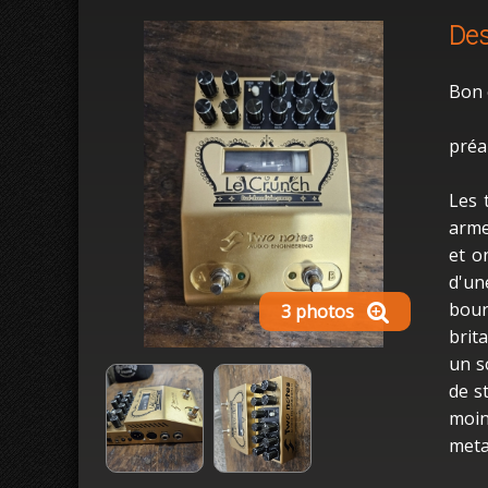
Des
Bon é
préa
Les 
arme
et o
d'un
bour
3 photos
brit
un s
de st
moin
meta