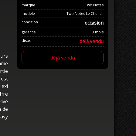
marque
Two Notes
modèle
Two Notes Le Chunch
condition
occasion
garantie
3 mois
dispo
déjà vendu
eurs
déjà vendu
amme
rtie
 est
lexi
ffre
rive
n de
eavy