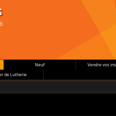
08
Neuf
Vendre vos in
ier de Lutherie