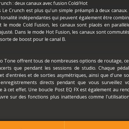
runch : deux canaux avec fusion Cold/Hot
 Le Crunch est plus qu'un simple préampli à deux canaux.
tonalité indépendantes qui peuvent également être combi
t le mode Cold Fusion, les canaux sont placés en parallèl
t ajusté. Dans le mode Hot Fusion, les canaux sont commuté
sorte de boost pour le canal B.
o Tone offrent tous de nombreuses options de routage, ce
oncerts que pendant les sessions de studio. Chaque péda
t d'entrées et de sorties asymétriques, ainsi que d'une so
 enregistrements directs pendant que vous surveillez v
ue à cet effet. Une boucle Post EQ FX est également au ren
uvre sur des fonctions plus inattendues comme l'utilisatio