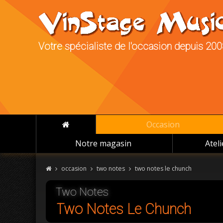
Votre spécialiste de l'occasion depuis 20
Occasion
Notre magasin
Atel
occasion
two notes
two notes le chunch
Two Notes
Two Notes Le Chunch