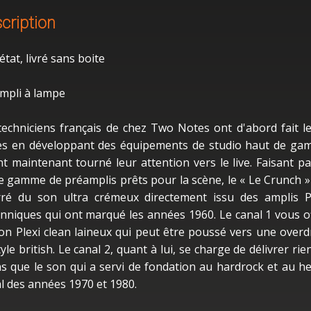
cription
tat, livré sans boite
mpli à lampe
techniciens français de chez Two Notes ont d'abord fait l
s en développant des équipements de studio haut de g
nt maintenant tourné leur attention vers le live. Faisant pa
e gamme de préamplis prêts pour la scène, le « Le Crunch »
ré du son ultra crémeux directement issu des amplis P
anniques qui ont marqué les années 1960. Le canal 1 vous o
on Plexi clean laineux qui peut être poussé vers une overd
yle british. Le canal 2, quant à lui, se charge de délivrer rie
s que le son qui a servi de fondation au hardrock et au h
l des années 1970 et 1980.