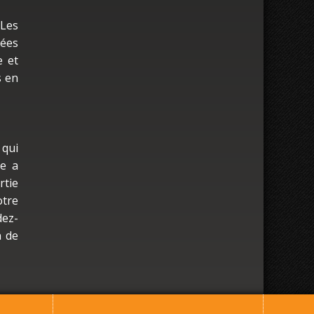
 Les
nées
e et
s en
 qui
le a
rtie
otre
dez-
n de