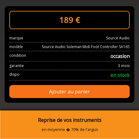
189
€
marque
Source Audio
modèle
Source Audio Soleman Midi Foot Controller SA165
condition
occasion
garantie
3 mois
dispo
en stock
Ajouter au panier
Reprise de vos instruments
en moyenne � 70% de l'argus