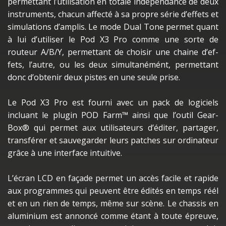
permet­tant l’uti­li­sa­tion en totale indé­pen­dance de deux
instru­ments, chacun affecté à sa propre série d’ef­fets et
simu­la­tions d’am­plis. Le mode Dual Tone permet quant
à lui d’uti­li­ser le Pod X3 Pro comme une sorte de
routeur A/B/Y, permet­tant de choi­sir une chaine d’ef­
fets, l’autre, ou les deux simul­ta­né­mént, permet­tant
donc d’ob­te­nir deux pistes en une seule prise.
Le Pod X3 Pro est fourni avec un pack de logi­ciels
incluant le plugin POD Farm™ ainsi que l’ou­til Gear­
Box® qui permet aux utili­sa­teurs d’édi­ter, parta­ger,
trans­fé­rer et sauve­gar­der leurs patches sur ordi­na­teur
grâce à une inter­face intui­tive.
L’écran LCD en façade permet un accès facile et rapide
aux programmes qui peuvent être édités en temps réél
et en un rien de temps, même sur scène. Le chas­sis en
alumi­nium est annoncé comme étant à toute épreuve,