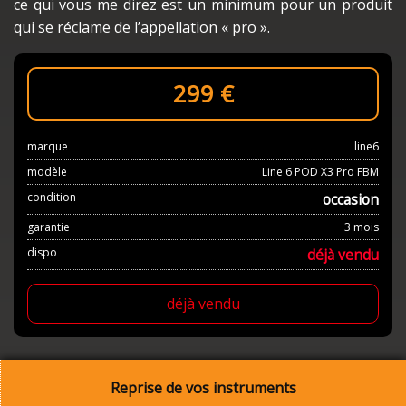
ce qui vous me direz est un mini­mum pour un produit
qui se réclame de l’ap­pel­la­tion « pro ».
299
€
marque
line6
modèle
Line 6 POD X3 Pro FBM
condition
occasion
garantie
3 mois
dispo
déjà vendu
déjà vendu
Reprise de vos instruments