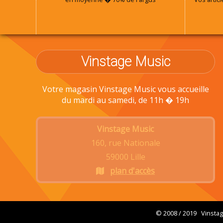
Vinstage Music
Votre magasin Vinstage Music vous accueille
du mardi au samedi, de 11h � 19h
Vinstage Music
160, rue Nationale
59000 Lille
plan d'accès
© 2008 / 2019 Vinsta