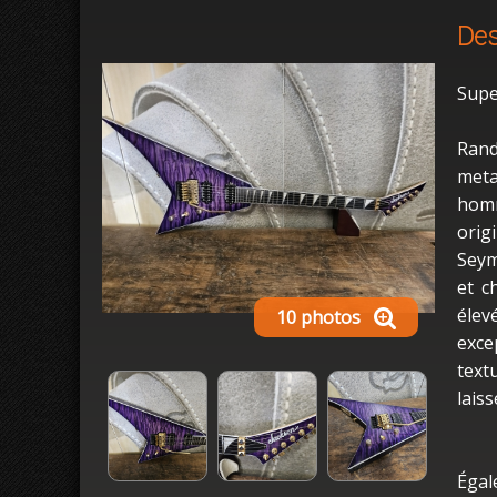
Des
Supe
Rand
meta
homm
orig
Seym
et c
élev
10 photos
exce
text
lais
Égal