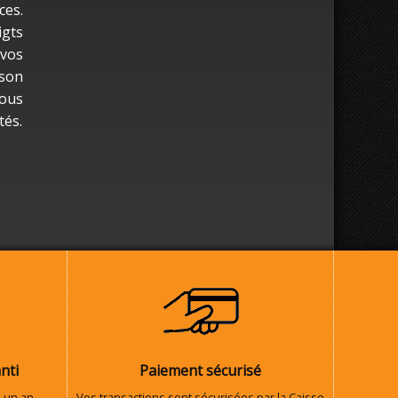
ces.
igts
 vos
 son
vous
tés.
nti
Paiement sécurisé
 un an.
Vos transactions sont sécurisées par la Caisse