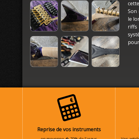
cett
Son 
le l
riff
syst
pour
Reprise de vos instruments
en moyenne � 70% de l'argus
Vos artic