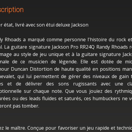
cription
r état, livré avec son étui deluxe Jackson
y Rhoads a marqué comme personne l'histoire du rock e
l. La guitare signature Jackson Pro RR24Q Randy Rhoads 
age au style de jeu unique et à la guitare signature Jac
inale de ce musicien de légende. Elle est dotée de mi
our Duncan Distortion de haute qualité en positions ma
hevalet, qui lui permettent de gérer des niveaux de gain 
és et de délivrer des sons rugissants avec une cla
ptionnelle sur chaque note. Que vous jouiez des rythmi
urées ou des leads fluides et saturés, ces humbuckers ne 
seront pas tomber.
ez le maître. Conçue pour favoriser un jeu rapide et techni