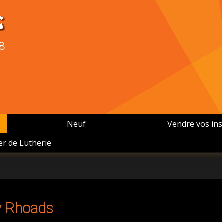
08
Neuf
Vendre vos in
ier de Lutherie
y Rhoads