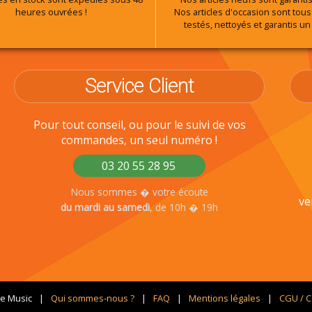
heures ouvrées !
Nos articles d'occasion sont tous 
testés, nettoyés et garantis un
Service Client
Pour tout conseil, ou pour le suivi de vos
commandes, un seul numéro !
03 20 55 28 95
Nous sommes � votre écoute
ve
du mardi au samedi
, de 10h � 19h
ge Music
Qui sommes-nous ?
FAQ
Mentions légales
CGU / 