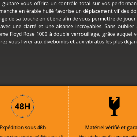
e guitare vous offrira un contrôle total sur vos performan
manche en érable huilé favorise un déplacement vif des do
onge de sa touche en ébène afin de vous permettre de jouer
s avec une clarté et une aisance incroyables. Sans oublier
ème Floyd Rose 1000 à double verrouillage, grâce auquel 
rez vous livrer aux divebombs et aux vibratos les plus déjan
Expédition sous 48h
Matériel vérifié et gara
les en stock sont expédiés sous 48
Nos articles neufs sont garantis