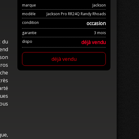
marque
Jackson
modèle
Jackson Pro RR24Q Randy Rhoads
condition
occasion
garantie
3 mois
t du
dispo
déjà vendu
rend
kson
déjà vendu
cros
nche
très
rté
ques
vous
que,