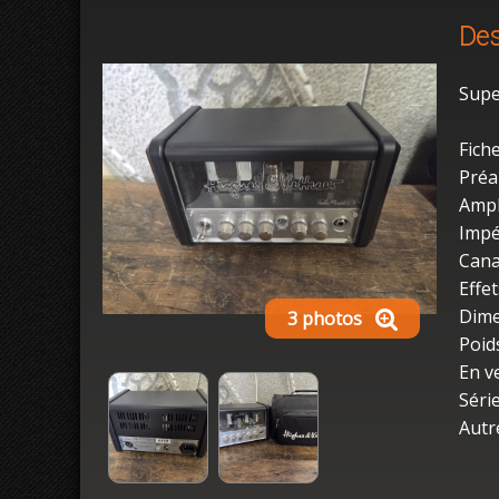
Des
Supe
Fich
Préa
Ampl
Impé
Cana
Effet
Dime
3 photos
Poids
En v
Séri
Autr