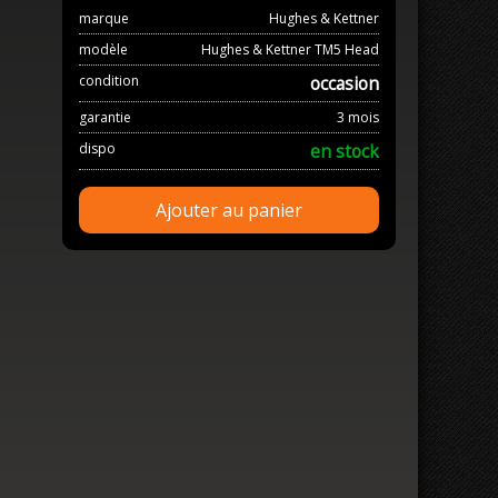
marque
Hughes & Kettner
modèle
Hughes & Kettner TM5 Head
condition
occasion
garantie
3 mois
dispo
en stock
Ajouter au panier