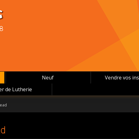
08
Neuf
Vendre vos in
ier de Lutherie
head
ad