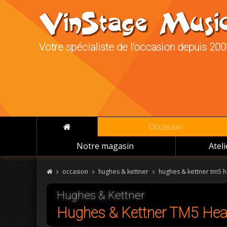
Votre spécialiste de l'occasion depuis 20
Occasion
Notre magasin
Atel
occasion
hughes & kettner
hughes & kettner tm5 
Hughes & Kettner
Hughes & Kettner TM5 He