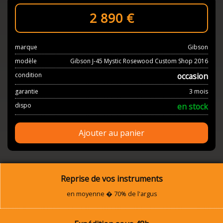
2 890
€
marque
Gibson
modèle
Gibson J-45 Mystic Rosewood Custom Shop 2016
condition
occasion
garantie
3 mois
dispo
en stock
Ajouter au panier
Reprise de vos instruments
en moyenne � 70% de l'argus