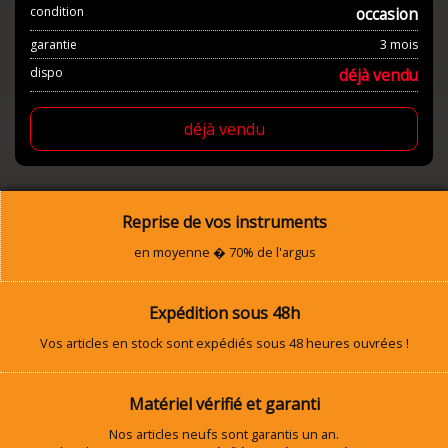
condition
occasion
garantie
3 mois
dispo
déjà vendu
déjà vendu
Reprise de vos instruments
en moyenne � 70% de l'argus
Expédition sous 48h
Vos articles en stock sont expédiés sous 48 heures ouvrées !
Matériel vérifié et garanti
Nos articles neufs sont garantis un an.