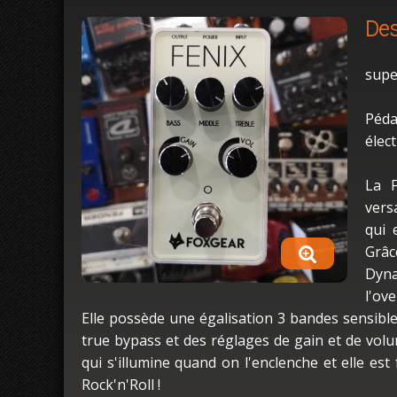
Des
supe
Péd
élec
La F
vers
qui 
Grâc
Dyna
l'ov
Elle possède une égalisation 3 bandes sensible
true bypass et des réglages de gain et de vol
qui s'illumine quand on l'enclenche et elle es
Rock'n'Roll !