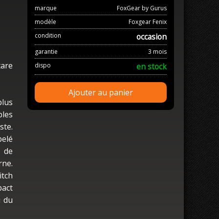
marque
FoxGear by Gurus
modèle
Foxgear Fenix
condition
occasion
garantie
3 mois
are
dispo
en stock
Ajouter au panier
plus
bles
ste.
elé
, de
rne.
itch
pact
u du