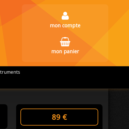
mon compte
mon panier
struments
89
€