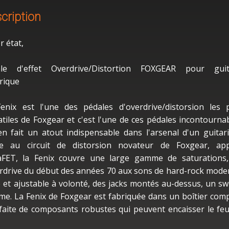
cription
r état,
ale d'effet Overdrive/Distortion FOXGEAR pour guit
trique
enix est l'une des pédales d'overdrive/distorsion les 
atiles de Foxgear et c'est l'une de ces pédales incontourna
en fait un atout indispensable dans l'arsenal d'un guitari
e au circuit de distorsion novateur de Foxgear, app
FET, la Fenix couvre une large gamme de saturations
erdrive du début des années 70 aux sons de hard-rock mode
 et ajustable à volonté, des jacks montés au-dessus, un sw
ume. La Fenix de Foxgear est fabriquée dans un boîtier com
t faite de composants robustes qui peuvent encaisser le fe