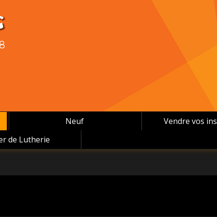
08
Neuf
Vendre vos in
ier de Lutherie