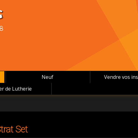
08
Neuf
Vendre vos in
ier de Lutherie
trat Set