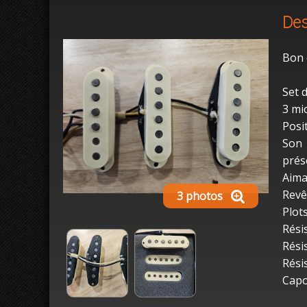
Des
Bon 
Set 
3 mi
Posi
Son 
prés
Aima
Revê
3 photos
Plot
Rési
Rési
Rési
Capo