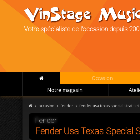
Votre spécialiste de l'occasion depuis 20
Occasion
Notre magasin
Atel
occasion
fender
fender usa texas special strat set
Fender
Fender Usa Texas Special S