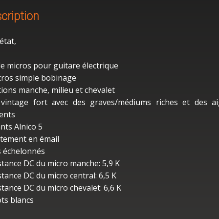
cription
état,
de micros pour guitare électrique
cros simple bobinage
tions manche, milieu et chevalet
vintage fort avec des graves/médiums riches et des a
ents
nts Alnico 5
tement en émail
s échelonnés
stance DC du micro manche: 5,9 K
stance DC du micro central: 6,5 K
stance DC du micro chevalet: 6,6 K
ts blancs