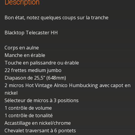
Description
Bon état, notez quelques coups sur la tranche
Black­top Tele­cas­ter HH
Corps en aulne
Manche en érable
Touche en palis­sandre ou érable
22 frettes medium jumbo
Diapa­son de 25,5” (648mm)
2 micros Hot Vintage Alnico Humbu­cking avec capot en
nickel
Sélec­teur de micros à 3 posi­tions
1 contrôle de volume
1 contrôle de tona­lité
Accas­tillage en nickel/chrome
Cheva­let traver­sant à 6 pontets