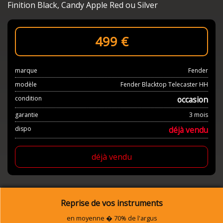
Fini­tion Black, Candy Apple Red ou Silver
499
€
marque
Fender
modèle
Fender Blacktop Telecaster HH
condition
occasion
garantie
3 mois
dispo
déjà vendu
déjà vendu
Reprise de vos instruments
en moyenne � 70% de l'argus