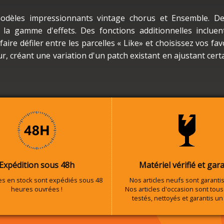
modèles impressionnants vintage chorus et Ensemble. De
la gamme d'effets. Des fonctions additionnelles incluen
aire défiler entre les parcelles « Like» et choisissez vos fav
, créant une variation d'un patch existant en ajustant cert
Expédition sous 48h
Matériel vérifié et gara
les en stock sont expédiés sous 48
Nos articles neufs sont garantis
heures ouvrées !
Nos articles d'occasion sont tous 
testés, nettoyés et garantis un