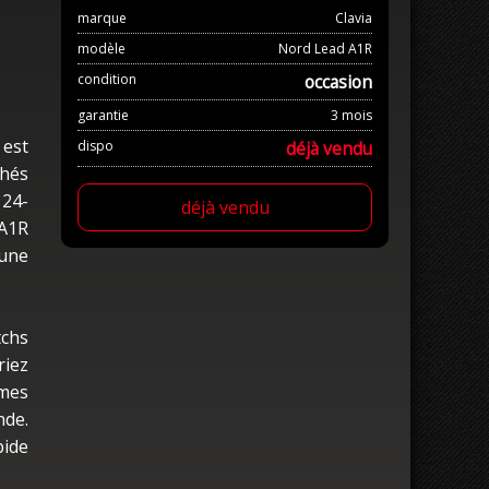
marque
Clavia
modèle
Nord Lead A1R
condition
occasion
garantie
3 mois
 est
dispo
déjà vendu
thés
 24-
déjà vendu
 A1R
 une
tchs
iez
rmes
nde.
pide