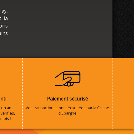
lay,
t la
oris
ains
nti
Paiement sécurisé
 un an.
Vos transactions sont sécurisées par la Caisse
vérifiés,
d'Epargne
 mois !