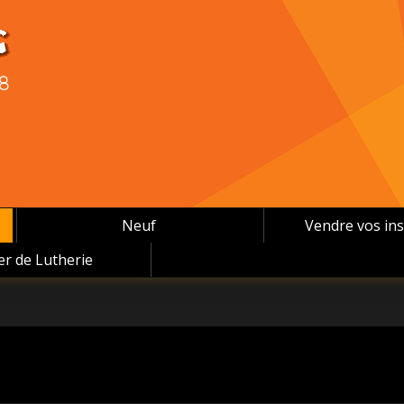
08
Neuf
Vendre vos in
ier de Lutherie