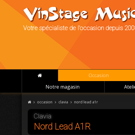
Votre spécialiste de l'occasion depuis 20
Occasion
Notre magasin
Atel
occasion
clavia
nord lead a1r
Clavia
Nord Lead A1R