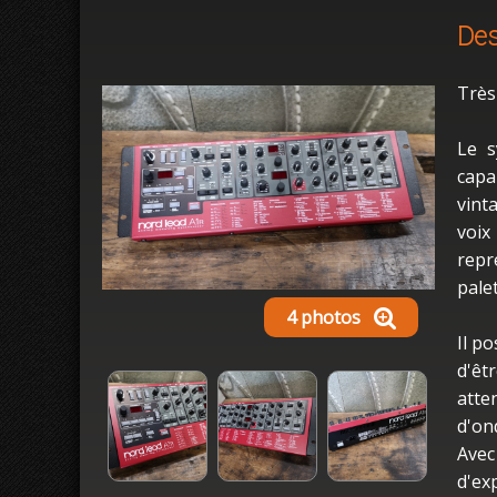
Des
Très
Le s
capa
vint
voix
repr
pale
4 photos
Il p
d'êt
atte
d'on
Avec
d'ex