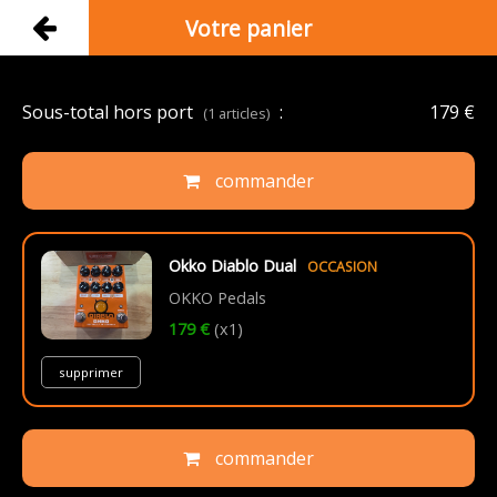
Votre panier
Sous-total hors port
:
179 €
(1 articles)
commander
Okko Diablo Dual
OCCASION
OKKO Pedals
179 €
(x1)
supprimer
commander