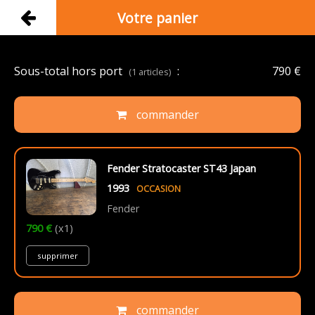
Votre panier
Sous-total hors port
:
790 €
(1 articles)
commander
Fender Stratocaster ST43 Japan
1993
OCCASION
Fender
790 €
(x1)
supprimer
commander