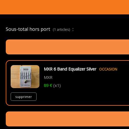
Sous-total hors port
:
(1 articles)
MXR 6 Band Equalizer Silver
OCCASION
MXR
89 €
(x1)
supprimer