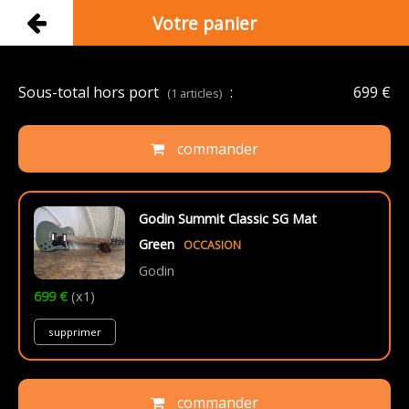
Votre panier
Sous-total hors port
:
699 €
(1 articles)
commander
Godin Summit Classic SG Mat
Green
OCCASION
Godin
699 €
(x1)
supprimer
commander