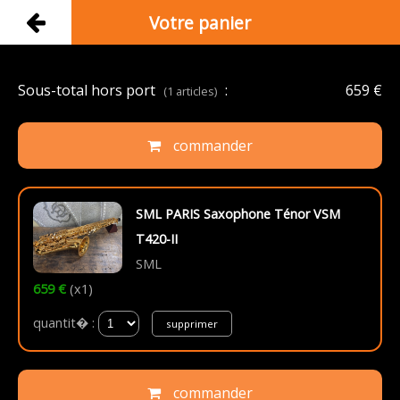
Votre panier
Sous-total hors port
:
659 €
(1 articles)
commander
SML PARIS Saxophone Ténor VSM
T420-II
SML
659 €
(x1)
quantit� :
supprimer
commander