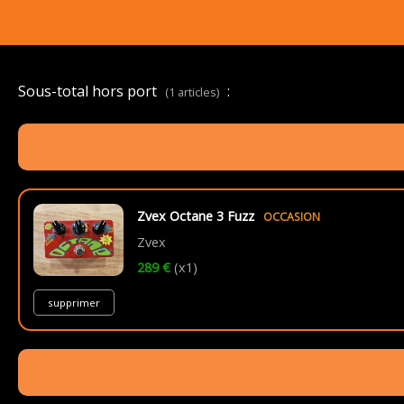
Sous-total hors port
:
(1 articles)
Zvex Octane 3 Fuzz
OCCASION
Zvex
289 €
(x1)
supprimer