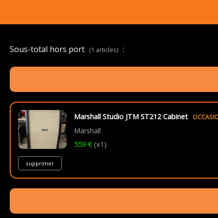
Sous-total hors port
:
(1 articles)
Marshall Studio JTM ST212 Cabinet
OCCASI
Marshall
559 €
(x1)
supprimer