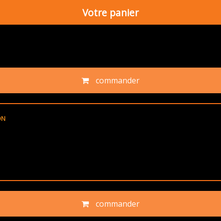
Votre panier
commander
ON
commander