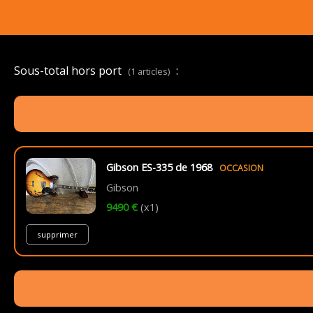
Sous-total hors port
:
(1 articles)
Gibson ES-335 de 1968
OCCASION
Gibson
9490 €
(x1)
supprimer