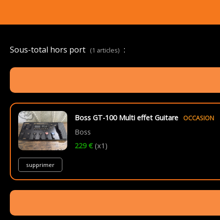
Sous-total hors port
:
(1 articles)
Boss GT-100 Multi effet Guitare
OCCASION
Boss
229 €
(x1)
supprimer