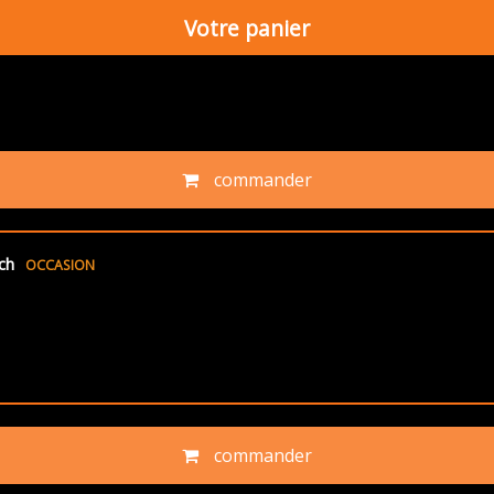
Votre panier
commander
ch
OCCASION
commander