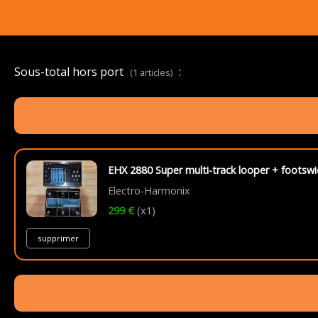
Sous-total hors port
:
(1 articles)
EHX 2880 Super multi-track looper + footswi
Electro-Harmonix
299 €
(x1)
supprimer